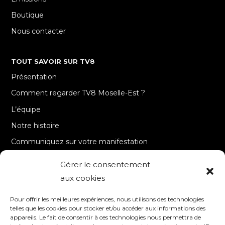
Boutique
Nous contacter
TOUT SAVOIR SUR TV8
Présentation
Comment regarder TV8 Moselle-Est ?
L’équipe
Notre histoire
Communiquez sur votre manifestation
Gérer le consentement
A PROPOS
aux cookies
Accueil
Pour offrir les meilleures expériences, nous utilisons des technologies
Contact
telles que les cookies pour stocker et/ou accéder aux informations des
appareils. Le fait de consentir à ces technologies nous permettra de
Mentions Légales / Crédits