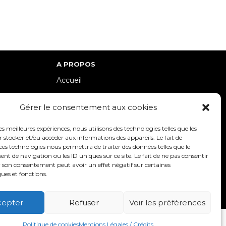
A PROPOS
Accueil
lle-Est
Contact
Gérer le consentement aux cookies
Mentions Légales / Crédits
Politique de cookies (UE)
les meilleures expériences, nous utilisons des technologies telles que les
 stocker et/ou accéder aux informations des appareils. Le fait de
Politique de confidentialité – RGPD
ces technologies nous permettra de traiter des données telles que le
 de navigation ou les ID uniques sur ce site. Le fait de ne pas consentir
r son consentement peut avoir un effet négatif sur certaines
ques et fonctions.
SUIVEZ-NOUS
cepter
Refuser
Voir les préférences
9 00017 –
Création et programmation de sites internet : Déclic
Politique de cookies
Mentions Légales / Crédits