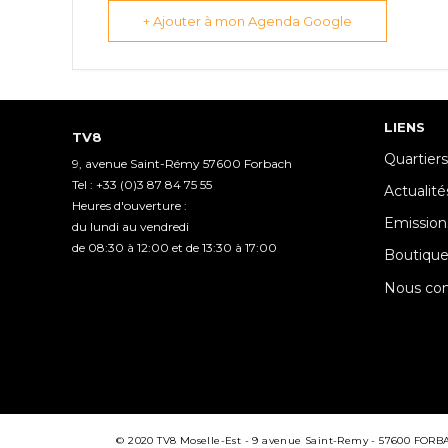
+ Ajouter à mon Agenda Google
LIENS
TV8
Quartiers
9, avenue Saint-Rémy 57600 Forbach
Tel : +33 (0)3 87 84 75 55
Actualité
Heures d'ouverture :
Emission
du lundi au vendredi
de 08:30 à 12:00 et de 13:30 à 17:00
Boutiqu
Nous con
© 2020 TV8 Moselle-Est - 9 avenue Saint-Remy - 57600 FORBACH