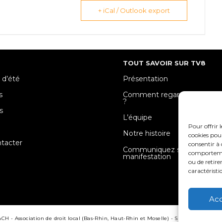
+ iCal / Outlook export
TOUT SAVOIR SUR TV8
 d’été
Présentation
s
Comment regarder TV8 Mose
?
s
L’équipe
e
Pour offrir 
Notre histoire
cookies pour
tacter
consentir à 
Communiquez sur votre
comportement
manifestation
ou de retire
caractéristi
Ac
 - Association de droit local (Bas-Rhin, Haut-Rhin et Moselle) - SIRET : 510 405 50