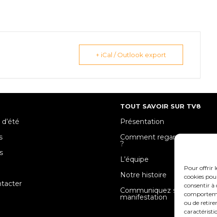
+ iCal / Outlook export
TOUT SAVOIR SUR TV8
 d’été
Présentation
s
Comment regarder TV8 Mose
?
s
L’équipe
e
Pour offrir 
Notre histoire
cookies pour
tacter
consentir à 
Communiquez sur votre
comportement
manifestation
ou de retire
caractéristi