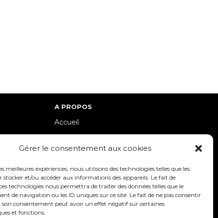
A PROPOS
Accueil
lle-Est
Contact
Gérer le consentement aux cookies
Mentions Légales / Crédits
Politique de cookies (UE)
les meilleures expériences, nous utilisons des technologies telles que les
 stocker et/ou accéder aux informations des appareils. Le fait de
Politique de confidentialité – RGPD
ces technologies nous permettra de traiter des données telles que le
 de navigation ou les ID uniques sur ce site. Le fait de ne pas consentir
r son consentement peut avoir un effet négatif sur certaines
ques et fonctions.
SUIVEZ-NOUS