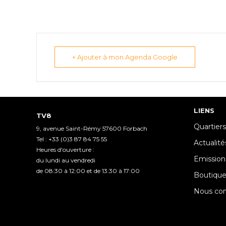
+ Ajouter à mon Agenda Google
LIENS
TV8
Quartiers
9, avenue Saint-Rémy 57600 Forbach
Tel : +33 (0)3 87 84 75 55
Actualité
Heures d'ouverture :
Emission
du lundi au vendredi
de 08:30 à 12:00 et de 13:30 à 17:00
Boutiqu
Nous con