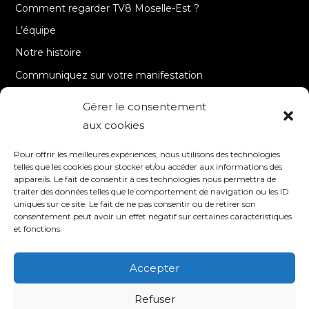
Comment regarder TV8 Moselle-Est ?
L’équipe
Notre histoire
Communiquez sur votre manifestation
Gérer le consentement
A PROPOS
aux cookies
Accueil
Pour offrir les meilleures expériences, nous utilisons des technologies
Contact
telles que les cookies pour stocker et/ou accéder aux informations des
appareils. Le fait de consentir à ces technologies nous permettra de
Mentions Légales / Crédits
traiter des données telles que le comportement de navigation ou les ID
Politique de cookies (UE)
uniques sur ce site. Le fait de ne pas consentir ou de retirer son
consentement peut avoir un effet négatif sur certaines caractéristiques
Politique de confidentialité – RGPD
et fonctions.
Accepter
SUIVEZ-NOUS
Refuser