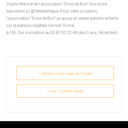
Sophie Maré et de l’association “Envie de Bon” lors d’une
exposition à L@ Médiathèque. Pour cette occasion,
l’association “Envie de Bon” propose un atelier parents-enfants
sur la peinture végétale samedi 10 mai
à 10h. Sur inscription au 03 87 00 23 48 (dès 3 ans, 3€/enfant)
+ Ajouter à mon Agenda Google
+ iCal / Outlook export