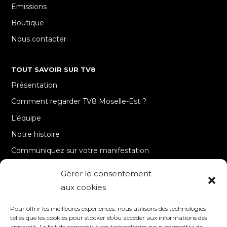
Emissions
Boutique
Nous contacter
TOUT SAVOIR SUR TV8
Présentation
Comment regarder TV8 Moselle-Est ?
L’équipe
Notre histoire
Communiquez sur votre manifestation
Gérer le consentement
A PROPOS
aux cookies
Accueil
Pour offrir les meilleures expériences, nous utilisons des technologies
Contact
telles que les cookies pour stocker et/ou accéder aux informations des
appareils. Le fait de consentir à ces technologies nous permettra de