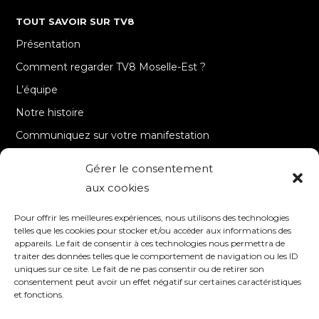
TOUT SAVOIR SUR TV8
Présentation
Comment regarder TV8 Moselle-Est ?
L’équipe
Notre histoire
Communiquez sur votre manifestation
Gérer le consentement
A PROPOS
aux cookies
Accueil
Pour offrir les meilleures expériences, nous utilisons des technologies
Contact
telles que les cookies pour stocker et/ou accéder aux informations des
appareils. Le fait de consentir à ces technologies nous permettra de
Mentions Légales / Crédits
traiter des données telles que le comportement de navigation ou les ID
Politique de cookies (UE)
uniques sur ce site. Le fait de ne pas consentir ou de retirer son
consentement peut avoir un effet négatif sur certaines caractéristiques
Politique de confidentialité – RGPD
et fonctions.