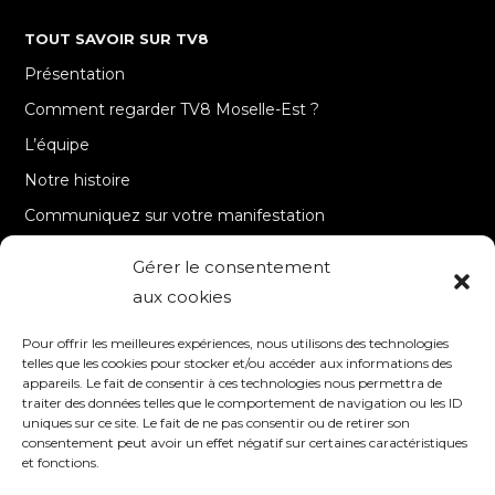
TOUT SAVOIR SUR TV8
Présentation
Comment regarder TV8 Moselle-Est ?
L’équipe
Notre histoire
Communiquez sur votre manifestation
Gérer le consentement
A PROPOS
aux cookies
Accueil
Pour offrir les meilleures expériences, nous utilisons des technologies
Contact
telles que les cookies pour stocker et/ou accéder aux informations des
appareils. Le fait de consentir à ces technologies nous permettra de
Mentions Légales / Crédits
traiter des données telles que le comportement de navigation ou les ID
Politique de cookies (UE)
uniques sur ce site. Le fait de ne pas consentir ou de retirer son
consentement peut avoir un effet négatif sur certaines caractéristiques
Politique de confidentialité – RGPD
et fonctions.