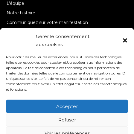
L’équipe
Notre histoire
Communiquez sur votre manifestation
Gérer le consentement
A PROPOS
aux cookies
Accueil
Pour offrir les meilleures expériences, nous utilisons des technologies
Contact
telles que les cookies pour stocker et/ou accéder aux informations des
appareils. Le fait de consentir à ces technologies nous permettra de
Mentions Légales / Crédits
traiter des données telles que le comportement de navigation ou les ID
Politique de cookies (UE)
uniques sur ce site. Le fait de ne pas consentir ou de retirer son
consentement peut avoir un effet négatif sur certaines caractéristiques
Politique de confidentialité – RGPD
et fonctions.
Accepter
SUIVEZ-NOUS
Refuser
Voir les préférences