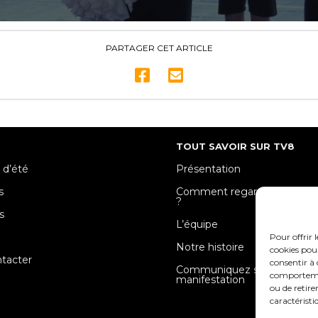
PARTAGER CET ARTICLE
TOUT SAVOIR SUR TV8
 d’été
Présentation
s
Comment regarder TV8 Mose
?
s
L’équipe
e
Pour offrir 
Notre histoire
cookies pour
tacter
consentir à 
Communiquez sur votre
comportement
manifestation
ou de retire
caractéristi