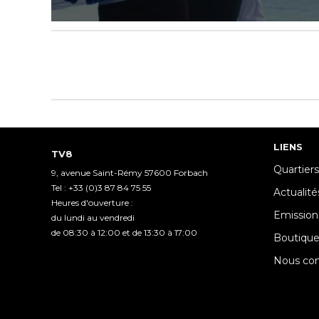
0
seconds
of
2
minutes,
0
Volume
90%
LIENS
TV8
Quartiers
9, avenue Saint-Rémy 57600 Forbach
Tel : +33 (0)3 87 84 75 55
Actualité
Heures d'ouverture :
Emission
du lundi au vendredi
de 08:30 à 12:00 et de 13:30 à 17:00
Boutiqu
Nous con