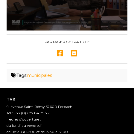
0
seconds
of
PARTAGER CET ARTICLE
1
minute,
44
seconds
Tags:
municipales
TV8
9, avenue Saint-Rémy 57600 Forbach
Tel : +33 (0)3 87 84 75 55
Heures d'ouverture :
du lundi au vendredi
de 08:30 à 12:00 et de 13:30 à 17:00