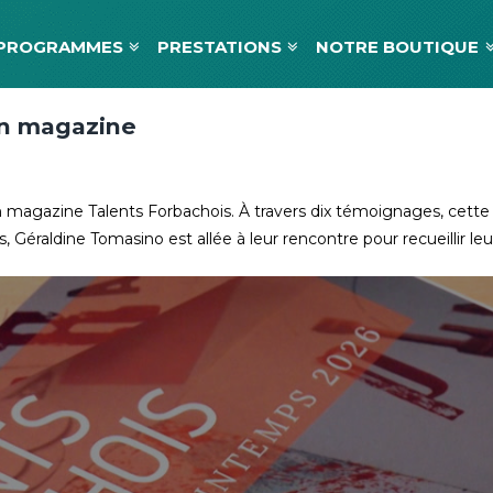
PROGRAMMES
PRESTATIONS
NOTRE BOUTIQUE
un magazine
n magazine Talents Forbachois. À travers dix témoignages, cette 
Géraldine Tomasino est allée à leur rencontre pour recueillir leur