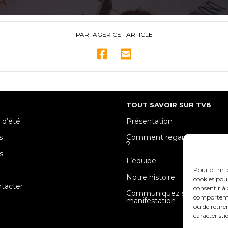
PARTAGER CET ARTICLE
TOUT SAVOIR SUR TV8
 d’été
Présentation
s
Comment regarder TV8 Mose
?
s
L’équipe
e
Pour offrir 
Notre histoire
cookies pour
tacter
consentir à 
Communiquez sur votre
comportement
manifestation
ou de retire
caractéristi