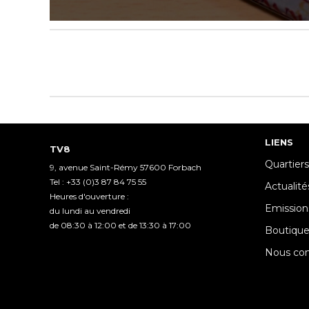
0
seconds
of
2
minutes,
38
seconds
Volume
90%
LIENS
TV8
Quartiers
9, avenue Saint-Rémy 57600 Forbach
Tel : +33 (0)3 87 84 75 55
Actualité
Heures d'ouverture :
Emission
du lundi au vendredi
de 08:30 à 12:00 et de 13:30 à 17:00
Boutiqu
Nous con