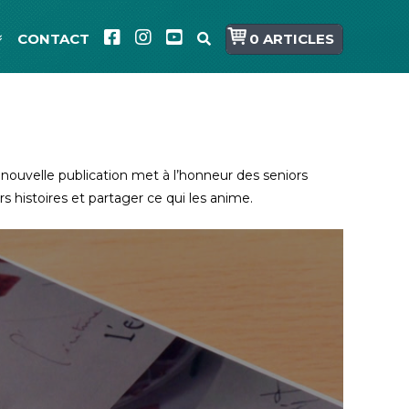
CONTACT
0 ARTICLES
nouvelle publication met à l’honneur des seniors
s histoires et partager ce qui les anime.