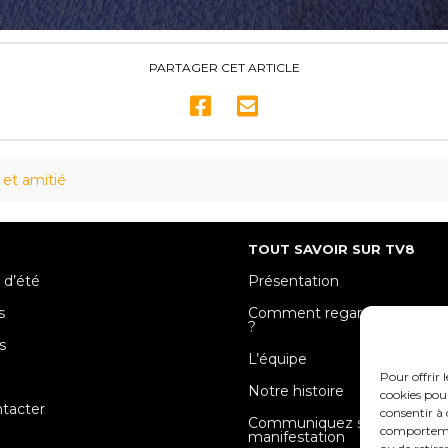
PARTAGER CET ARTICLE
 et amitié
TOUT SAVOIR SUR TV8
 d’été
Présentation
s
Comment regarder TV8 Mose
?
s
L’équipe
e
Pour offrir 
Notre histoire
cookies pour
tacter
consentir à 
Communiquez sur votre
comportement
manifestation