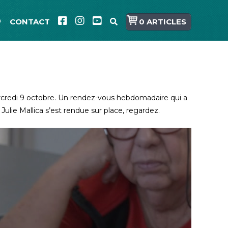
CONTACT
0 ARTICLES
ercredi 9 octobre. Un rendez-vous hebdomadaire qui a
ulie Mallica s’est rendue sur place, regardez.