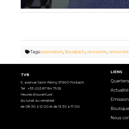
0
seconds
of
2
minutes,
5
seconds
Volume
90%
Tags:
association
,
Bousbach
,
rencontre
,
rencontre
LIENS
TV8
Quartiers
9, avenue Saint-Rémy 57600 Forbach
Tel : +33 (0)3 87 84 75 55
Actualité
Heures d'ouverture :
Emission
du lundi au vendredi
de 08:30 à 12:00 et de 13:30 à 17:00
Boutiqu
Nous con