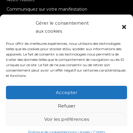
Communiquez sur votre manifestation
Gérer le consentement
A PROPOS
aux cookies
Accueil
Pour offrir les meilleures expériences, nous utilisons des technologies
Contact
telles que les cookies pour stocker et/ou accéder aux informations des
appareils. Le fait de consentir à ces technologies nous permettra de
Mentions Légales / Crédits
traiter des données telles que le comportement de navigation ou les ID
Politique de cookies (UE)
uniques sur ce site. Le fait de ne pas consentir ou de retirer son
consentement peut avoir un effet négatif sur certaines caractéristiques
Politique de confidentialité – RGPD
et fonctions.
Accepter
SUIVEZ-NOUS
Refuser
Voir les préférences
© 2020 TV8 Moselle-Est - 9 avenue Saint-Remy - 57600 FORBACH -
Association de droit local (Bas-Rhin, Haut-Rhin et Moselle) - SIRET : 510 405
509 00017 –
Création et programmation de sites internet : Déclic
Communication
Politique de cookies
Mentions Légales / Crédits