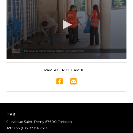
0
seconds
of
PARTAGER CET ARTICLE
1
minute,
53
seconds
TV8
9, avenue Saint-Rémy 57600 Forbach
Tel : +33 (0)3 87 84 75 55