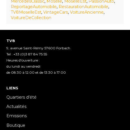
MercedesClassic
,
Moselle
,
MoselleEst
,
PassionAuto
,
ReportageAutomobile
,
RestaurationAutomobile
,
TV8MoselleEst
,
VintageCars
,
VoitureAncienne
,
VoitureDeCollection
TV8
9, avenue Saint-Rémy 57600 Forbach
Tel : +33 (0)3 87 84 75 55
Heures d'ouverture :
du lundi au vendredi
de 08:30 à 12:00 et de 13:30 à 17:00
LIENS
Quartiers d’été
Actualités
Emissions
Boutique