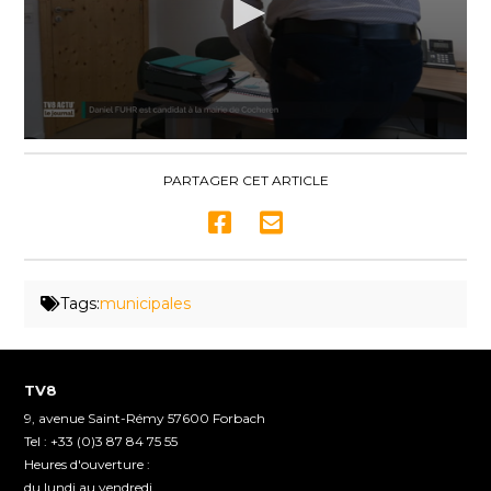
0
seconds
of
PARTAGER CET ARTICLE
3
minutes,
24
seconds
Tags:
municipales
TV8
9, avenue Saint-Rémy 57600 Forbach
Tel : +33 (0)3 87 84 75 55
Heures d'ouverture :
du lundi au vendredi