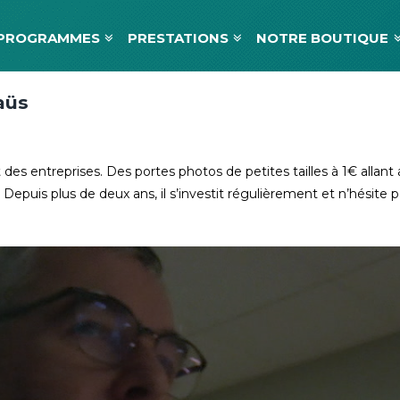
PROGRAMMES
PRESTATIONS
NOTRE BOUTIQUE
aüs
es entreprises. Des portes photos de petites tailles à 1€ allant a
puis plus de deux ans, il s’investit régulièrement et n’hésite pa