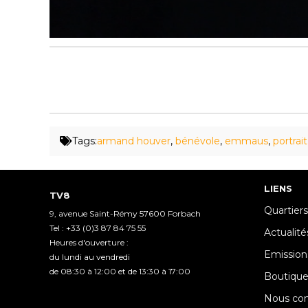
0
seconds
of
2
minutes,
41
seconds
Volume
90%
Tags:
armand houver
,
bénévole
,
emmaus
,
portrait
LIENS
TV8
Quartiers
9, avenue Saint-Rémy 57600 Forbach
Tel : +33 (0)3 87 84 75 55
Actualité
Heures d'ouverture :
Emission
du lundi au vendredi
de 08:30 à 12:00 et de 13:30 à 17:00
Boutiqu
Nous con