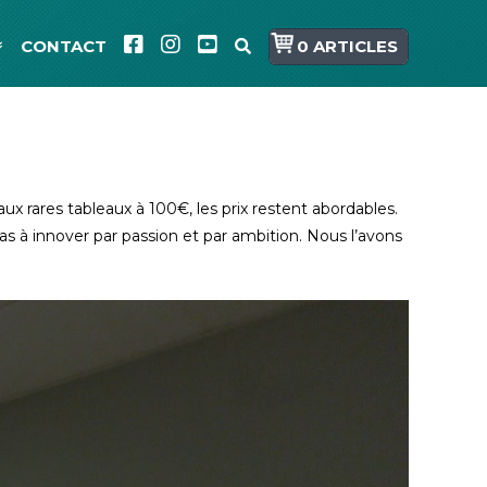
CONTACT
0 ARTICLES
ux rares tableaux à 100€, les prix restent abordables.
s à innover par passion et par ambition. Nous l’avons