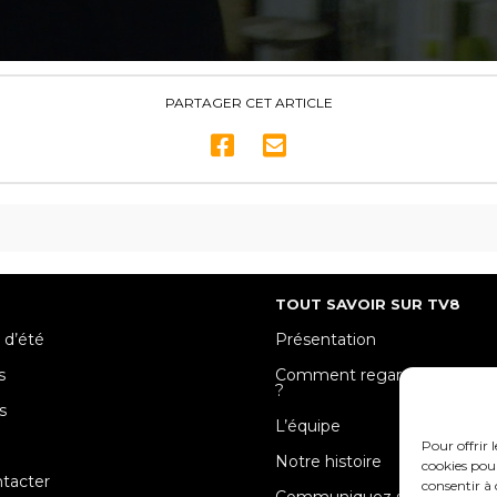
PARTAGER CET ARTICLE
TOUT SAVOIR SUR TV8
 d’été
Présentation
s
Comment regarder TV8 Mose
?
s
L’équipe
e
Pour offrir 
Notre histoire
cookies pour
tacter
consentir à 