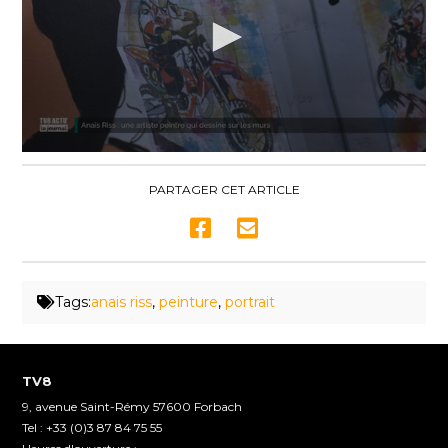
0
seconds
of
PARTAGER CET ARTICLE
2
minutes,
27
seconds
Tags:
anais riss
,
peinture
,
portrait
TV8
9, avenue Saint-Rémy 57600 Forbach
Tel : +33 (0)3 87 84 75 55