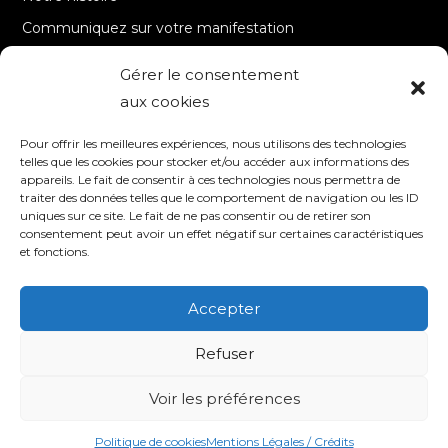
Communiquez sur votre manifestation
Gérer le consentement
A PROPOS
aux cookies
Accueil
Pour offrir les meilleures expériences, nous utilisons des technologies
Contact
telles que les cookies pour stocker et/ou accéder aux informations des
appareils. Le fait de consentir à ces technologies nous permettra de
Mentions Légales / Crédits
traiter des données telles que le comportement de navigation ou les ID
Politique de cookies (UE)
uniques sur ce site. Le fait de ne pas consentir ou de retirer son
consentement peut avoir un effet négatif sur certaines caractéristiques
Politique de confidentialité – RGPD
et fonctions.
Accepter
SUIVEZ-NOUS
Refuser
Voir les préférences
© 2020 TV8 Moselle-Est - 9 avenue Saint-Remy - 57600 FORBACH -
Association de droit local (Bas-Rhin, Haut-Rhin et Moselle) - SIRET : 510 405
509 00017 –
Création et programmation de sites internet : Déclic
Communication
Politique de cookies
Mentions Légales / Crédits