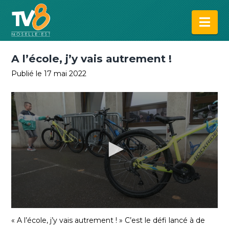
Na
A l’école, j’y vais autrement !
Publié le 17 mai 2022
0
seconds
« A l’école, j’y vais autrement ! » C’est le défi lancé à de
of