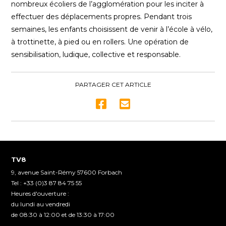
nombreux écoliers de l’agglomération pour les inciter à
1
minute,
effectuer des déplacements propres. Pendant trois
47
semaines, les enfants choisissent de venir à l’école à vélo,
seconds
à trottinette, à pied ou en rollers. Une opération de
sensibilisation, ludique, collective et responsable.
PARTAGER CET ARTICLE
TV8
9, avenue Saint-Rémy 57600 Forbach
Tel : +33 (0)3 87 84 75 55
Heures d'ouverture :
du lundi au vendredi
de 08:30 à 12:00 et de 13:30 à 17:00