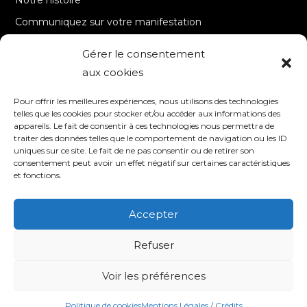
Notre histoire
Communiquez sur votre manifestation
Gérer le consentement
A PROPOS
aux cookies
Accueil
Pour offrir les meilleures expériences, nous utilisons des technologies
Contact
telles que les cookies pour stocker et/ou accéder aux informations des
appareils. Le fait de consentir à ces technologies nous permettra de
Mentions Légales / Crédits
traiter des données telles que le comportement de navigation ou les ID
Politique de cookies (UE)
uniques sur ce site. Le fait de ne pas consentir ou de retirer son
consentement peut avoir un effet négatif sur certaines caractéristiques
Politique de confidentialité – RGPD
et fonctions.
Accepter
SUIVEZ-NOUS
Refuser
Voir les préférences
© 2020 TV8 Moselle-Est - 9 avenue Saint-Remy - 57600 FORBACH -
Association de droit local (Bas-Rhin, Haut-Rhin et Moselle) - SIRET : 510 405
509 00017 –
Création et programmation de sites internet : Déclic
Communication
Politique de cookies
Mentions Légales / Crédits