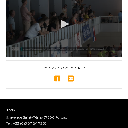
0
seconds
of
PARTAGER CET ARTICLE
3
minutes,
54
seconds
TV8
9, avenue Saint-Rémy 57600 Forbach
Tel : +33 (0)3 87 84 75 55